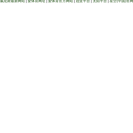
威尼斯最新网站
|
爱体育网址
|
爱体育官方网站
|
冠亚平台
|
太阳平台
|
星空(中国)官